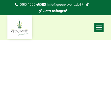
0160 4000 450
info@gruen-event.de
Jetzt anfragen!
Mulchen
Was bedeutet Mulchen (Definition,
Erklärung)