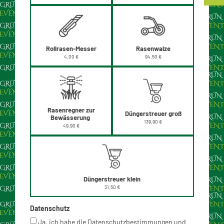
Rollrasen-Messer
Rasenwalze
4,00 €
94,50 €
Rasenregner zur
Düngerstreuer groß
Bewässerung
139,90 €
49,90 €
Düngerstreuer klein
31,50 €
Datenschutz
Ja, ich habe die Datenschutzbestimmungen und