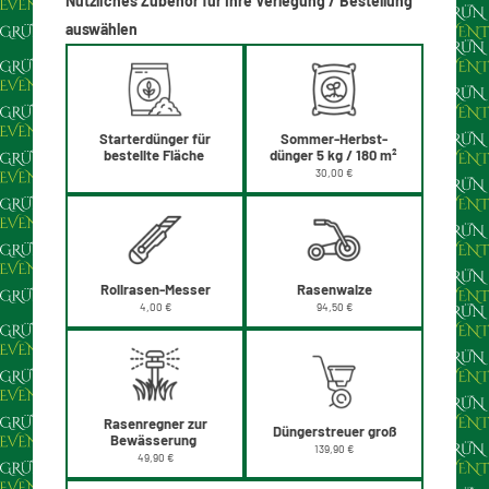
Nützliches Zubehör für Ihre Verlegung / Bestellung
auswählen
Sommer-Herbst-
Starterdünger für
dünger 5 kg / 180 m²
bestellte Fläche
30,00 €
Rollrasen-Messer
Rasenwalze
4,00 €
94,50 €
Rasenregner zur
Düngerstreuer groß
Bewässerung
139,90 €
49,90 €