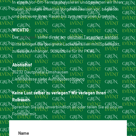
In einem Vor-Ort-Termin analysieren und bewerten wir Ihren
Rasen, schlagen effektive Vorgehensweisen vor, begleiten
und betreuen Ihren Rasen bis zum sattgrünen Ergebnis.
WICHTIG
Der
Rollrasen
sollte direkt am
gleichen Tag verlegt werden
.
Bitte bringen Sie geeignete Ladeutensilien mit (Spanngurt,
zulässige Anhänger, Schutzfolie für Ihr PKW).
Aboholhof
35232 Dautphetal Elmshausen
Lieferadresse siehe Auftragsbestätigung
Keine Lust selber zu verlegen? Wir verlegen Ihren
Rollrasen.
Sprechen Sie uns unverbindlich an oder teilen Sie es uns im
Formular mit.
Name